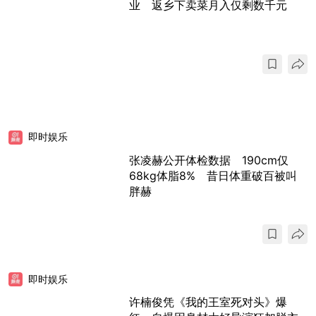
业 返乡下卖菜月入仅剩数千元
即时娱乐
张凌赫公开体检数据 190cm仅
68kg体脂8% 昔日体重破百被叫
胖赫
即时娱乐
许楠俊凭《我的王室死对头》爆