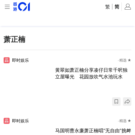
繁
|
简
萧正楠
即时娱乐
精选 ★
黄翠如萧正楠分享凑仔日常千呎独
立屋曝光 花园放吹气水池玩水
即时娱乐
精选 ★
马国明曹永廉萧正楠唱“无自由”挑衅