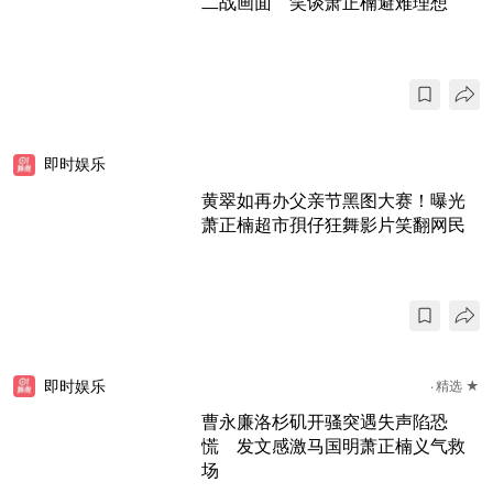
二战画面 笑谈萧正楠避难理想
即时娱乐
黄翠如再办父亲节黑图大赛！曝光
萧正楠超市孭仔狂舞影片笑翻网民
即时娱乐
精选 ★
曹永廉洛杉矶开骚突遇失声陷恐
慌 发文感激马国明萧正楠义气救
场