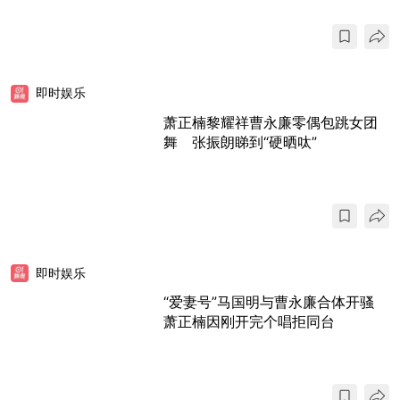
即时娱乐
萧正楠黎耀祥曹永廉零偶包跳女团
舞 张振朗睇到“硬晒呔”
即时娱乐
“爱妻号”马国明与曹永廉合体开骚
萧正楠因刚开完个唱拒同台