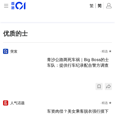
繁
|
简
优质的士
突发
精选 ★
青沙公路两死车祸｜Big Boss的士
车队：提供行车纪录配合警方调查
人气话题
精选 ★
车资肉偿？美女乘客脱衣强行摸下