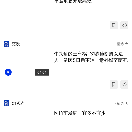
革追求更开放高效
突发
精选 ★
牛头角的士车祸│31岁撞断脚女途
人 留医5日后不治 意外增至两死
01:01
01观点
精选 ★
网约车发牌 宜多不宜少