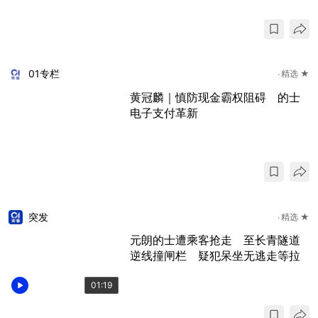
01专栏
精选 ★
黄冠麟｜慎防现金霸权阻碍 的士
电子支付革新
突发
精选 ★
元朗的士遭乘客抢走 至长青隧道
逆线撞闸栏 疑犯呆坐无逃走等拉
01:19