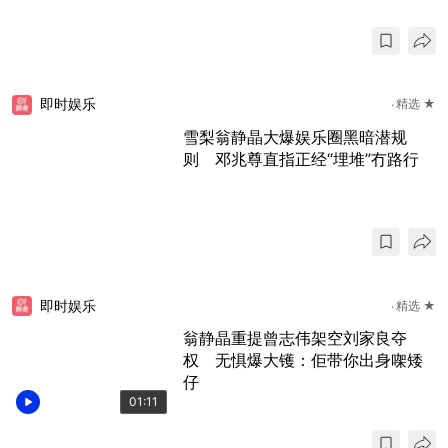
即时娱乐
精选 ★
雪梨翁静晶大爆娱乐圈黑暗潜规
则 邓兆尊直指正经“埋堆”冇路行
即时娱乐
精选 ★
翁静晶重提曾志伟架空刘家良夺
权 无惧爆大镬：佢带你出身㗎矮
仔
01:11