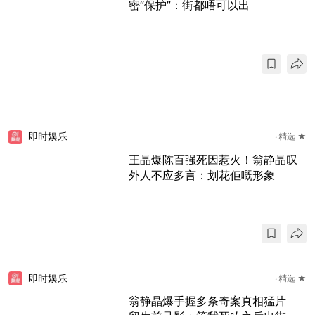
密“保护”：街都唔可以出
即时娱乐
精选 ★
王晶爆陈百强死因惹火！翁静晶叹
外人不应多言：划花佢嘅形象
即时娱乐
精选 ★
翁静晶爆手握多条奇案真相猛片