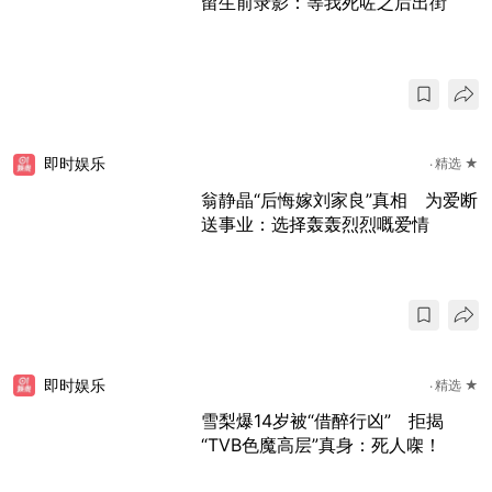
留生前录影：等我死咗之后出街
即时娱乐
精选 ★
翁静晶“后悔嫁刘家良”真相 为爱断
送事业：选择轰轰烈烈嘅爱情
即时娱乐
精选 ★
雪梨爆14岁被“借醉行凶” 拒揭
“TVB色魔高层”真身：死人㗎！