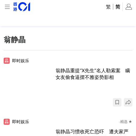
繁
|
简
翁静晶
即时娱乐
翁静晶重提“X先生”名人勒索案 瞒
女友偷食逼摆不雅姿势影相
即时娱乐
精选 ★
翁静晶习惯收死亡恐吓 遭夫家严