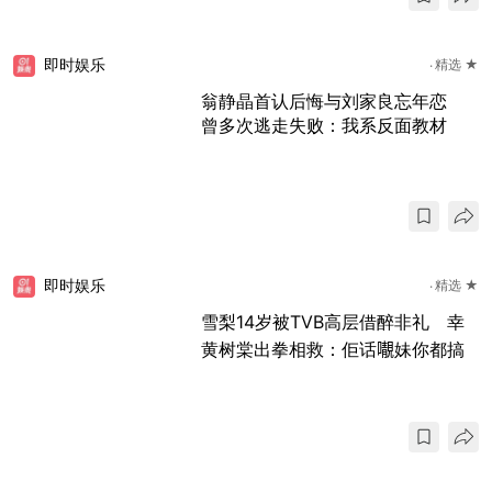
即时娱乐
精选 ★
翁静晶首认后悔与刘家良忘年恋
曾多次逃走失败：我系反面教材
即时娱乐
精选 ★
雪梨14岁被TVB高层借醉非礼 幸
黄树棠出拳相救：佢话𡃁妹你都搞