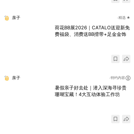
亲子
精选 ★
荷花BB展2026｜CATALO送迎新免
费福袋、消费送BB揹带+足金金饰
亲子
特约内容
暑假亲子好去处｜潜入深海寻珍贵
珊瑚宝藏！4大互动体验工作坊