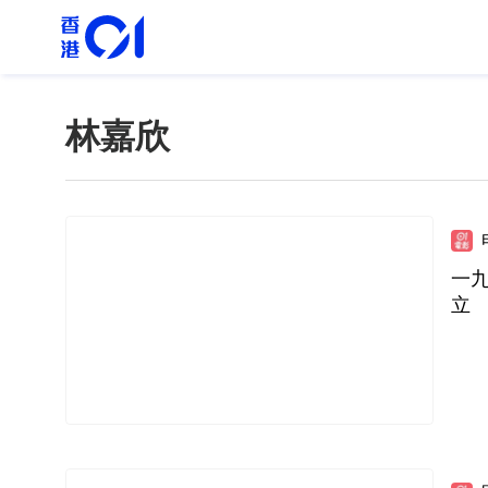
林嘉欣
一
立