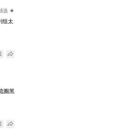
精选 ★
剧组太
流圈黑