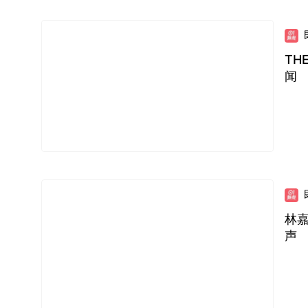
TH
闻
林
声