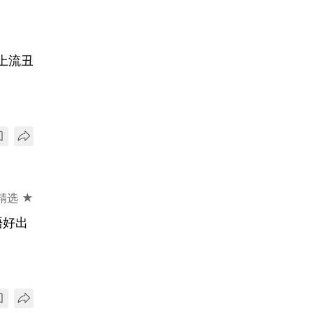
上流丑
精选 ★
唔好出