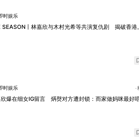
即时娱乐
E SEASON丨林嘉欣与木村光希等共演复仇剧 揭破香港
即时娱乐
嘉欣爆在细女IG留言 焫㷫对方遭封锁：而家做妈咪最好