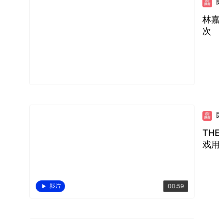
林
次
TH
戏
影片
00:59