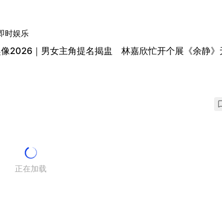
即时娱乐
像2026｜男女主角提名揭盅 林嘉欣忙开个展《余静》
正在加载