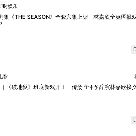
即时娱乐
u剧集《THE SEASON》全套六集上架 林嘉欣全英语飙
P
电影
家｜《破地狱》班底新戏开工 传汤唯怀孕辞演林嘉欣挨