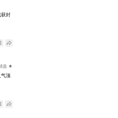
戏获封
精选 ★
义气顶