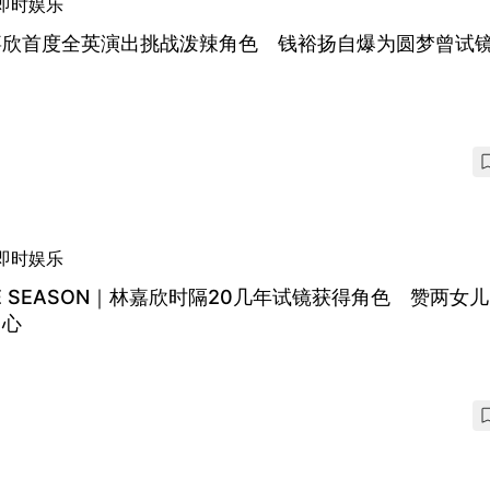
即时娱乐
嘉欣首度全英演出挑战泼辣角色 钱裕扬自爆为圆梦曾试镜
即时娱乐
E SEASON｜林嘉欣时隔20几年试镜获得角色 赞两女
用心