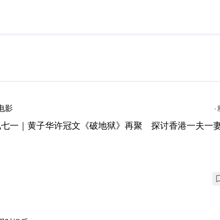
电影
九七一｜黄子华许冠文《破地狱》再聚 探讨香港一夫一