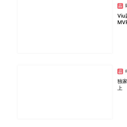
Vi
MV
独
上