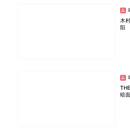
木村
阳
TH
暗