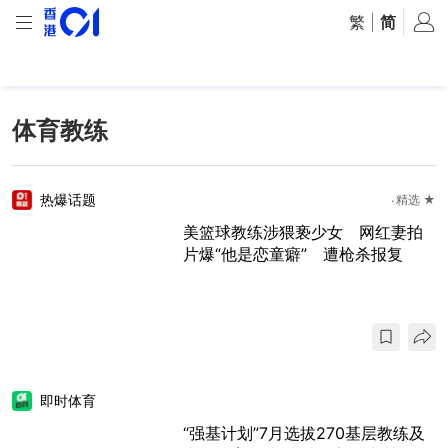
繁
|
简
体育教练
热爆话题
精选 ★
美篮球教练涉猥亵少女 网红妻拍
片爆“他是恋童癖” 遭枪杀报复
即时体育
“强基计划”7月选拔270基层教练及