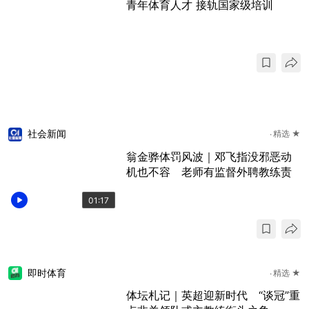
青年体育人才 接轨国家级培训
社会新闻
精选 ★
翁金骅体罚风波｜邓飞指没邪恶动
机也不容 老师有监督外聘教练责
01:17
即时体育
精选 ★
体坛札记｜英超迎新时代 “谈冠”重