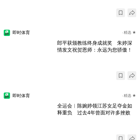
即时体育
精选 ★
郎平获颁教练终身成就奖 朱婷深
情发文祝贺恩师：永远为您骄傲！
即时体育
精选 ★
全运会︱陈婉婷领江苏女足夺金如
释重负 过去4年曾面对许多挫败