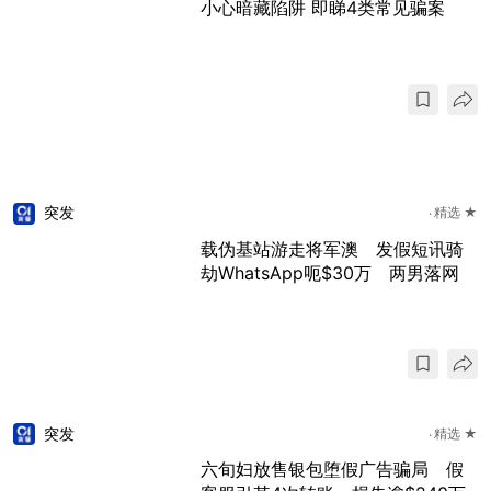
小心暗藏陷阱 即睇4类常见骗案
突发
精选 ★
载伪基站游走将军澳 发假短讯骑
劫WhatsApp呃$30万 两男落网
突发
精选 ★
六旬妇放售银包堕假广告骗局 假