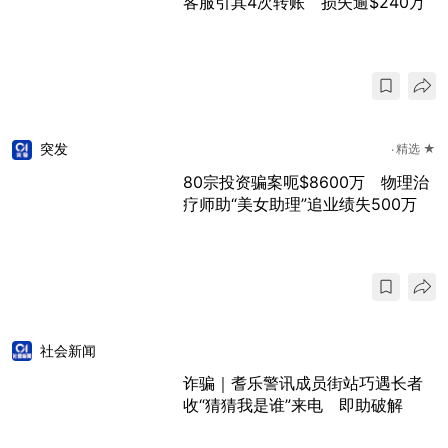
客服引其4次转账 损失逾$240万
突发
精选 ★
80宗投资骗案呃$8600万 物理治
疗师助“美女助理”追业绩失500万
社会新闻
诈骗｜耆乐警讯成员街站巧遇长者
收“猜猜我是谁”来电 即助破解