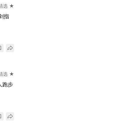
精选 ★
剑指
精选 ★
人跑步