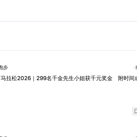
跑步
马拉松2026｜299名千金先生小姐获千元奖金 附时间