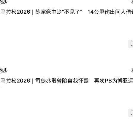
跑步
马拉松2026｜陈家豪中途“不见了” 14公里伤出问人借
跑步
马拉松2026｜司徒兆殷曾陷自我怀疑 再次PB为博亚
针