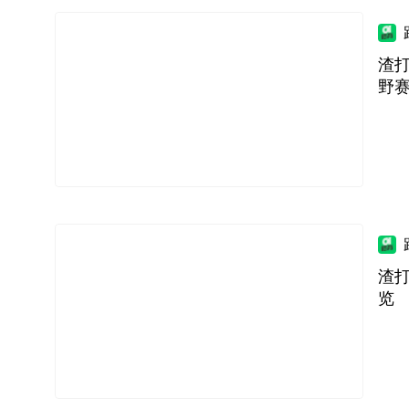
渣打
野
渣打
览