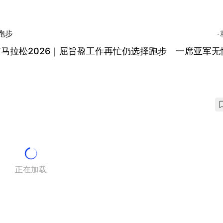
跑步
马拉松2026｜屈旨盈工作再忙仍选择跑步 一席亚军无
正在加载