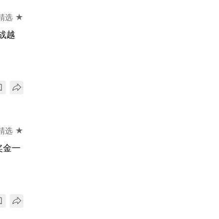
精选 ★
战越
精选 ★
奖金一