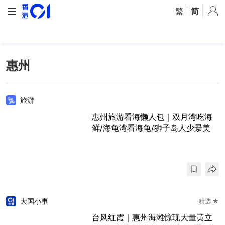
繁
|
简
惠州
旅游
惠州旅游看海懒人包｜双月湾吃海
鲜/海龟湾看海龟/狮子岛人少景美
大国小事
精选 ★
台风红霞｜惠州海滩惊现大量黄立