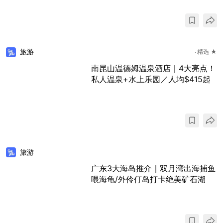
旅游
精选 ★
南昆山温德姆温泉酒店｜4大亮点！
私人温泉+水上乐园／人均$415起
旅游
广东3大海岛推介｜双月湾出海捕鱼
喂海龟/外伶仃岛打卡绝美矿石湖