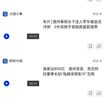
大国小事
精选 ★
有片│惠州暴雨女子连人带车被急流
冲倒 2外卖骑手冒险救援获激赞
00:42
即时中国
精选 ★
身家达650亿 惠州首富、胜宏科
技董事长陷“电梯亲密影片”丑闻
00:27