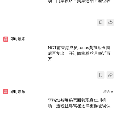
场｜门票攻略＋购票连结＋座位表
即时娱乐
NCT前香港成员Lucas黄旭熙丑闻
后再复出 开订阅靠粉丝月赚近百
万
即时娱乐
精选 ★
李楷灿被曝秘恋回韩现身仁川机
场 遭粉丝辱骂崔太洋更惨被误认