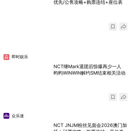
优先/公售攻略+购票连结+座位表
即时娱乐
NCT继Mark退团后惊爆再少一人
昀昀WINWIN解约SM结束相关活动
众乐迷
NCT JNJM粉丝见面会2026澳门加