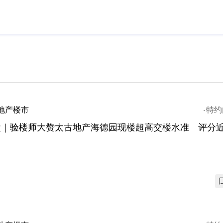
地产楼市
特约
盘｜验楼师大赞太古地产海德园现楼超高交楼水准 评分