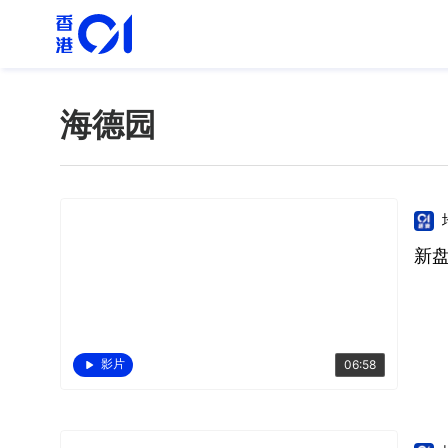
海德园
新
影片
06:58