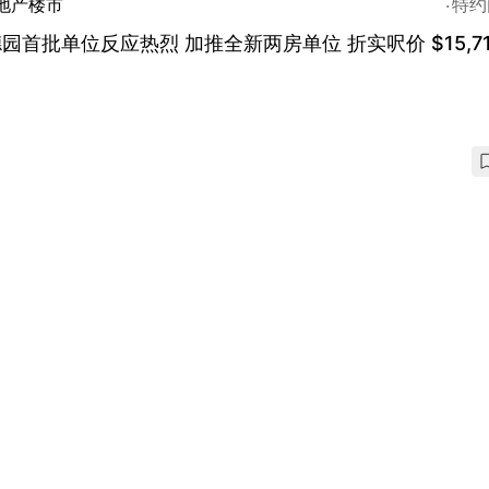
地产楼市
特约
园首批单位反应热烈 加推全新两房单位 折实呎价 $15,7