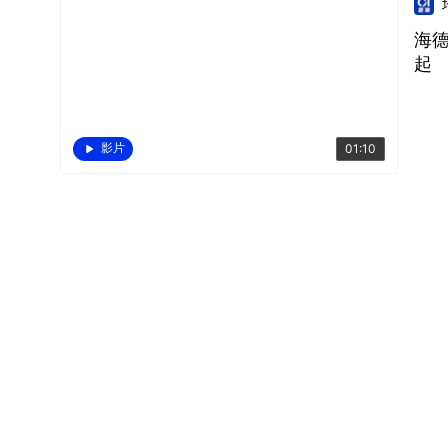
海德
起
影片
01:10