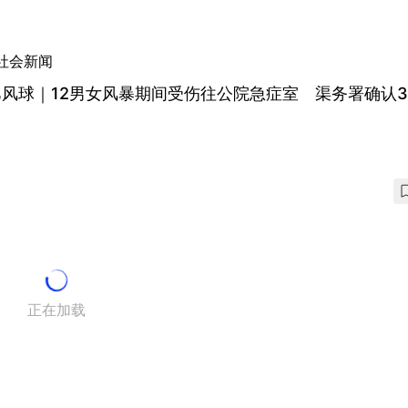
社会新闻
巴风球｜12男女风暴期间受伤往公院急症室 渠务署确认
正在加载