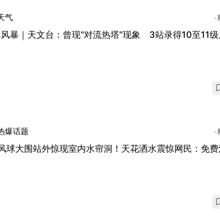
天气
风暴｜天文台：曾现“对流热塔”现象 3站录得10至11
热爆话题
号风球大围站外惊现室内水帘洞！天花洒水震惊网民：免费