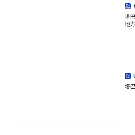
塔巴
地
塔