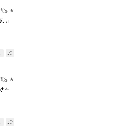
精选 ★
级风力
精选 ★
洗车