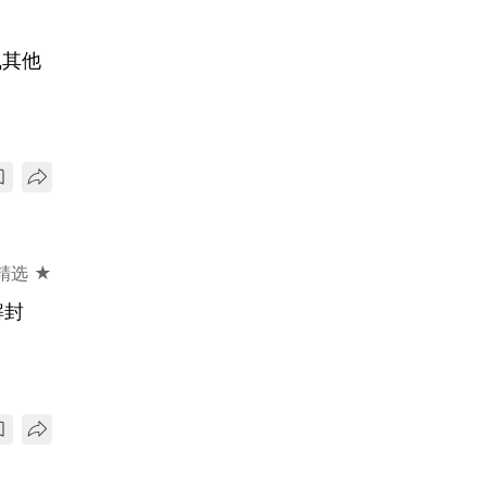
飞其他
精选 ★
解封