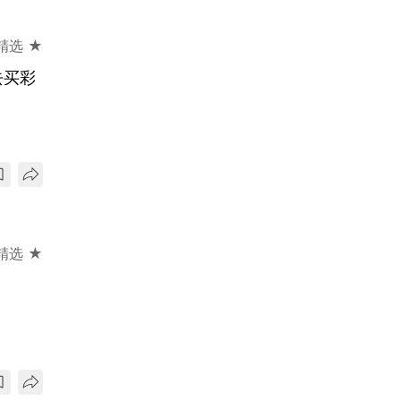
精选 ★
去买彩
精选 ★