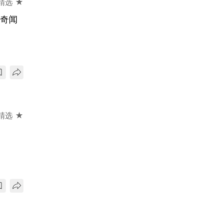
精选 ★
古奇闻
精选 ★