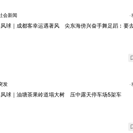
社会新闻
巴风球｜成都客幸运遇著风 尖东海傍兴奋手舞足蹈︰要
突发
巴风球｜油塘茶果岭道塌大树 压中露天停车场5架车