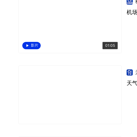
机
影片
01:05
天