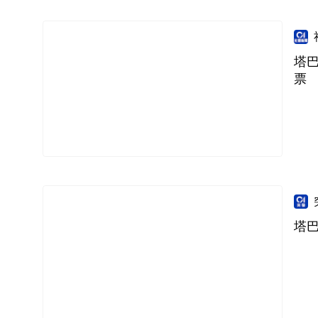
塔
票
塔