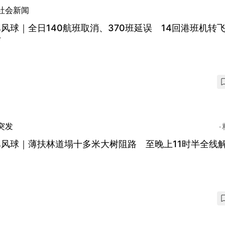
社会新闻
风球｜全日140航班取消、370班延误 14回港班机转
方
突发
巴风球｜薄扶林道塌十多米大树阻路 至晚上11时半全线