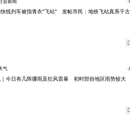
社会新闻
场快线列车被指青衣“飞站” 发帖市民：地铁飞站真系千
天气
气｜今日有几阵骤雨及狂风雷暴 初时部份地区雨势较大