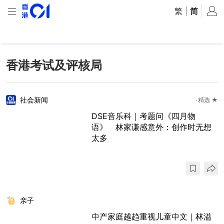
繁
|
简
香港考试及评核局
社会新闻
精选 ★
DSE音乐科｜考题问《四月物
语》 林家谦感意外：创作时无想
太多
亲子
中产家庭越趋重视儿童中文｜林溢