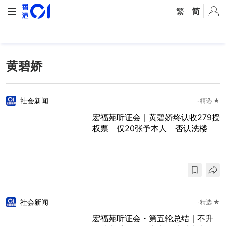
繁
|
简
黄碧娇
社会新闻
精选 ★
宏福苑听证会｜黄碧娇终认收279授
权票 仅20张予本人 否认洗楼
社会新闻
精选 ★
宏福苑听证会・第五轮总结｜不升