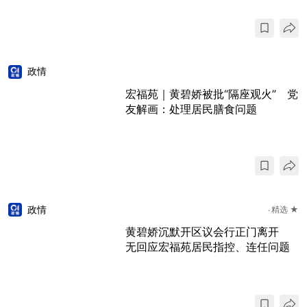
政情
宏福苑｜黄碧娇被批“隔座观火” 党
友解画：处理居民膳食问题
政情
精选 ★
黄碧娇沉默开区议会行正门离开
无回应宏福苑居民指控、连任问题