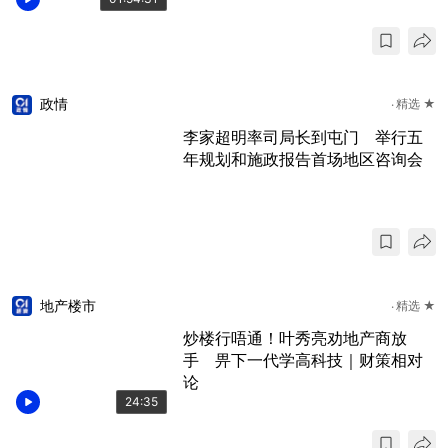
政情
精选 ★
李家超明率司局长到屯门 举行五
年规划和施政报告首场地区咨询会
地产楼市
精选 ★
炒楼行唔通！叶秀亮劝地产商放
手 畀下一代学高科技｜财策相对
论
24:35