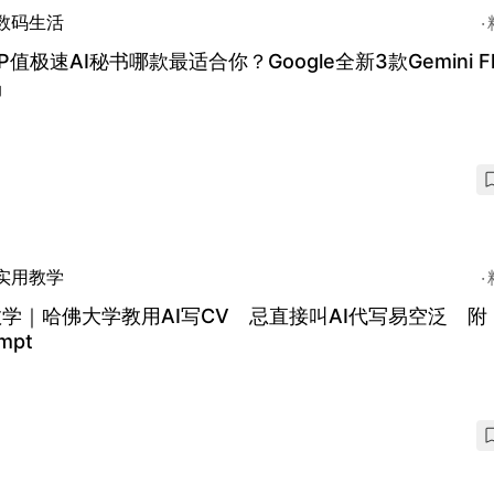
数码生活
P值极速AI秘书哪款最适合你？Google全新3款Gemini Fl
场
实用教学
教学｜哈佛大学教用AI写CV 忌直接叫AI代写易空泛 附
mpt