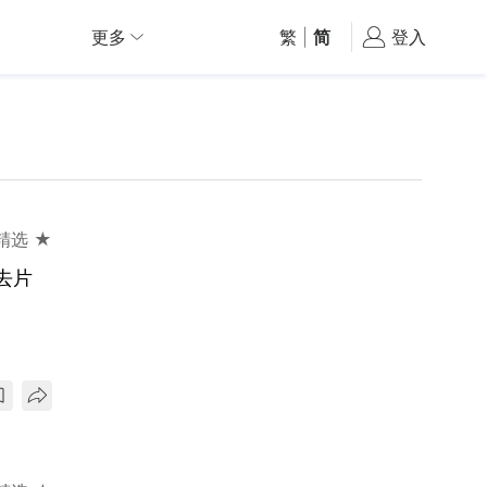
更多
繁
|
简
登入
精选 ★
去片