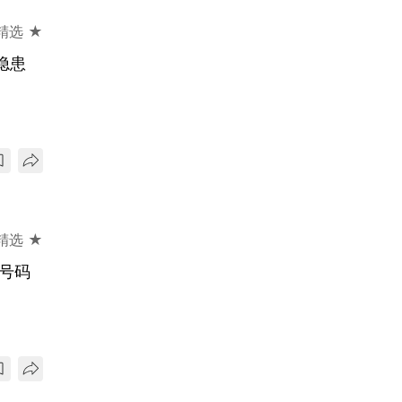
精选 ★
隐患
精选 ★
门号码