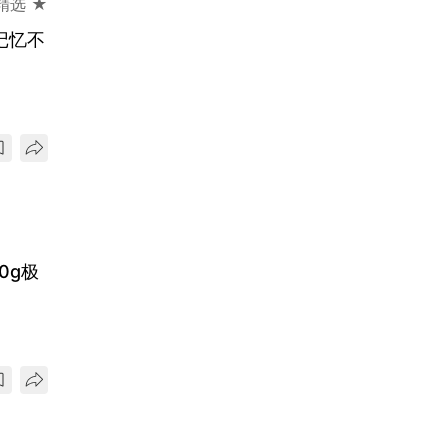
精选 ★
旧记忆不
0g极