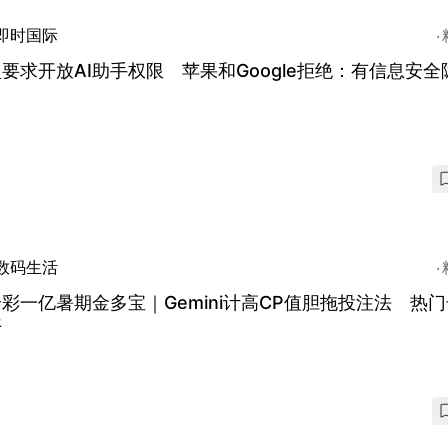
即时国际
要求开放AI助手权限 苹果和Google拒绝：有信息安全
数码生活
彩一亿暑期金多宝｜Gemini计高CP值胆拖投注法 热
开