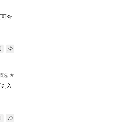
更可夸
精选 ★
可判入