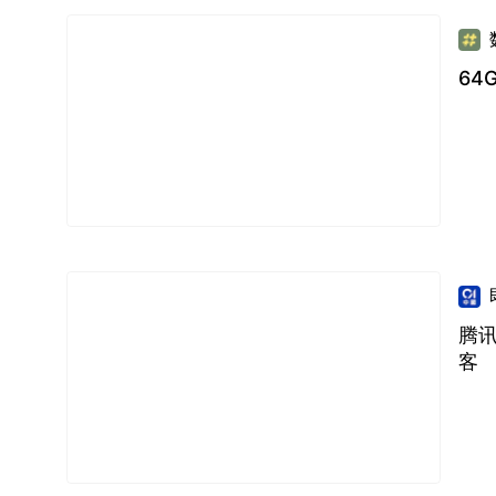
64
腾讯
客