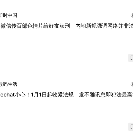
即时中国
子微信传百部色情片给好友获刑 内地新规强调网络并非
数码生活
echat小心！1月1日起收紧法规 发不雅讯息即犯法最
日