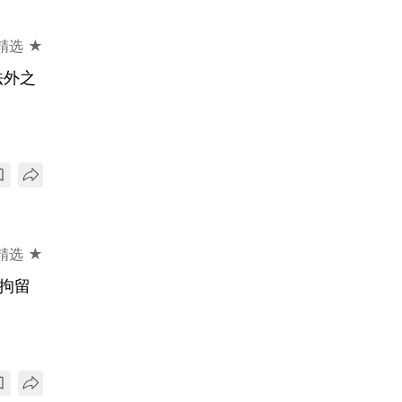
精选 ★
法外之
精选 ★
高拘留