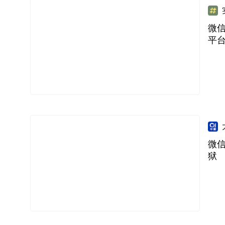
微
平
微
狱