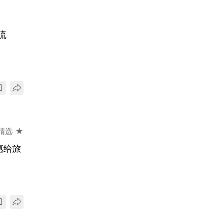
流
精选 ★
惠给旅