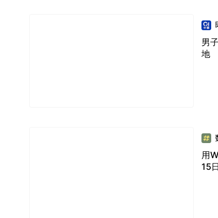
男
地
用W
15