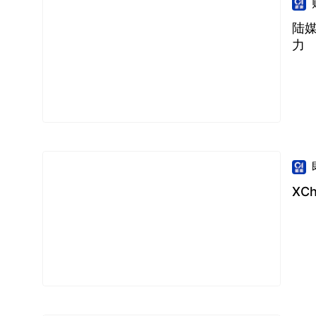
陆
力
XC