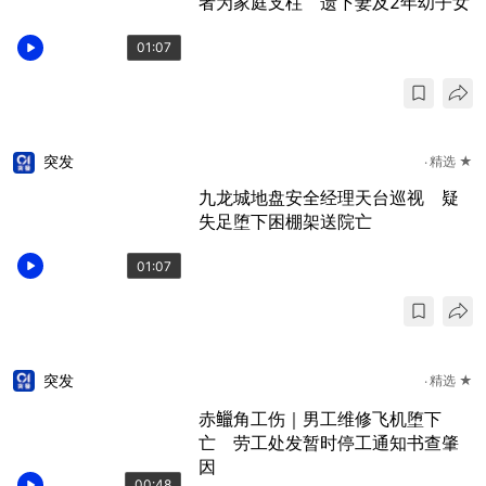
者为家庭支柱 遗下妻及2年幼子女
01:07
突发
精选 ★
九龙城地盘安全经理天台巡视 疑
失足堕下困棚架送院亡
01:07
突发
精选 ★
赤𫚭角工伤｜男工维修飞机堕下
亡 劳工处发暂时停工通知书查肇
因
00:48