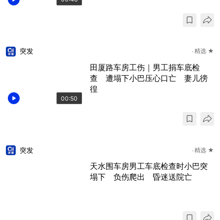
突发
精选 ★
田厦路车房工伤｜男工捐车底检
查 遭塌下小巴压心口亡 妻儿徬
徨
00:50
突发
精选 ★
天水围车房男工车底检查时小巴突
塌下 负伤爬出 昏迷送院亡