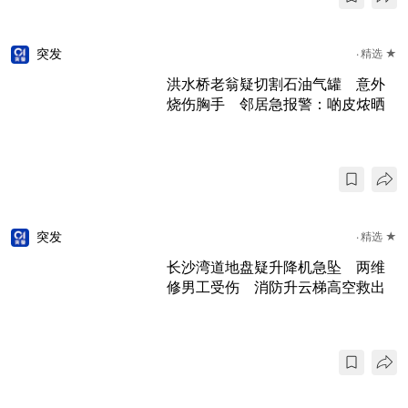
突发
精选 ★
洪水桥老翁疑切割石油气罐 意外
烧伤胸手 邻居急报警：啲皮㶶晒
突发
精选 ★
长沙湾道地盘疑升降机急坠 两维
修男工受伤 消防升云梯高空救出