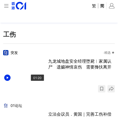
繁
|
简
工伤
突发
精选 ★
九龙城地盘安全经理堕毙︱家属认
尸 遗孀神情哀伤 需要搀扶离开
01:20
01论坛
立法会议员．黄国｜完善工伤补偿