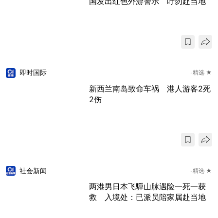
国发出红色外游警示 吁勿赴当地
即时国际
精选 ★
新西兰南岛致命车祸 港人游客2死
2伤
社会新闻
精选 ★
两港男日本飞驒山脉遇险一死一获
救 入境处：已派员陪家属赴当地