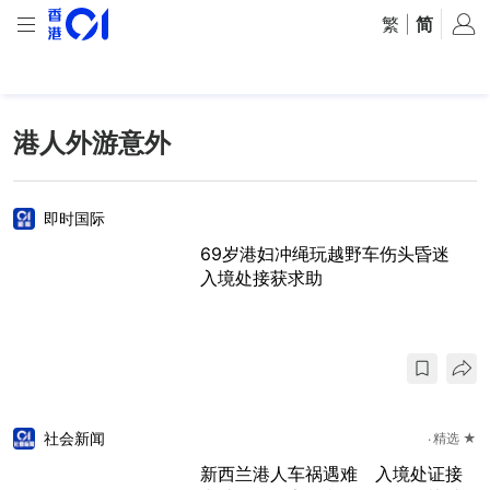
繁
|
简
港人外游意外
即时国际
69岁港妇冲绳玩越野车伤头昏迷
入境处接获求助
社会新闻
精选 ★
新西兰港人车祸遇难 入境处证接