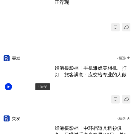
正浮现
突发
精选 ★
维港摄影档｜手机难媲美相机、打
灯 旅客满意：应交给专业的人做
10:28
突发
精选 ★
维港摄影档｜中环档道具租衫俱