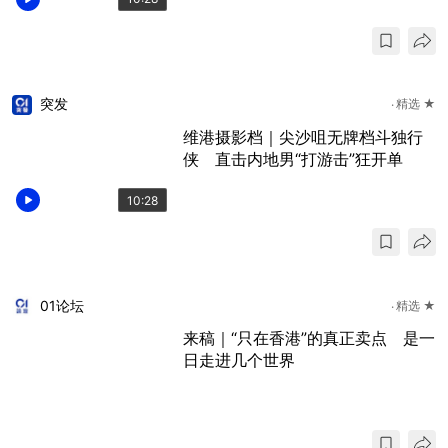
突发
精选 ★
维港摄影档｜尖沙咀无牌档斗独行
侠 直击内地男“打游击”狂开单
10:28
01论坛
精选 ★
来稿｜“只在香港”的真正卖点 是一
日走进几个世界