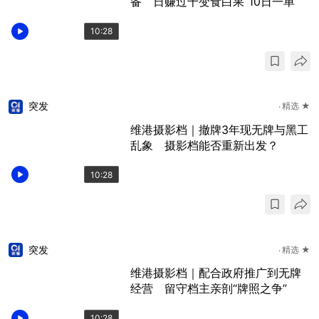
备 日赚过千变食白果“10日一单”
10:28
突发
精选 ★
维港摄影档｜撤牌3年现无牌与黑工
乱象 摄影档能否重新出发？
10:28
突发
精选 ★
维港摄影档｜配合政府推广到无牌
经营 留守档主亲剖“牌照之争”
10:28