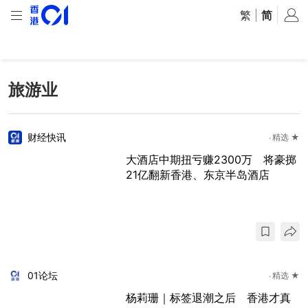
繁
|
简
旅游业
财经快讯
精选 ★
大酒店中期扭亏赚2300万 将豪掷
21亿翻新香港、东京半岛酒店
01论坛
精选 ★
杨莉珊｜标签退潮之后 香港才真