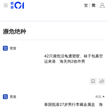
繁
|
简
濒危绝种
突发
42只濒危活龟遭塑胶、袜子包裹空
运来港 海关拘2收件男
突发
精选 ★
泰国抵港27岁男行李藏金属盒 海