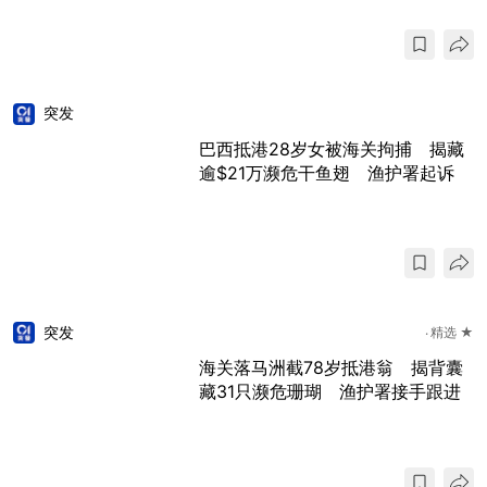
突发
巴西抵港28岁女被海关拘捕 揭藏
逾$21万濒危干鱼翅 渔护署起诉
突发
精选 ★
海关落马洲截78岁抵港翁 揭背囊
藏31只濒危珊瑚 渔护署接手跟进