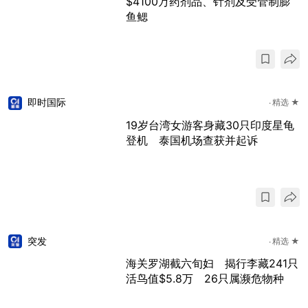
$4100万药剂品、针剂及受管制膨
鱼鳃
即时国际
精选 ★
19岁台湾女游客身藏30只印度星龟
登机 泰国机场查获并起诉
突发
精选 ★
海关罗湖截六旬妇 揭行李藏241只
活鸟值$5.8万 26只属濒危物种