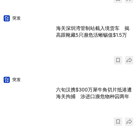
突发
海关深圳湾管制站截入境货车 揭
高跟靴藏5只濒危活蜥蜴值$1.5万
突发
六旬汉携$300万犀牛角切片抵港遭
海关拘捕 涉进口濒危物种囚两年