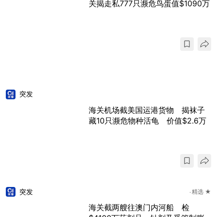
关揭走私777只濒危鸟蛋值$1090万
突发
海关机场截美国运港货物 揭袜子
藏10只濒危物种活龟 价值$2.6万
突发
精选 ★
海关截两艘往澳门内河船 检