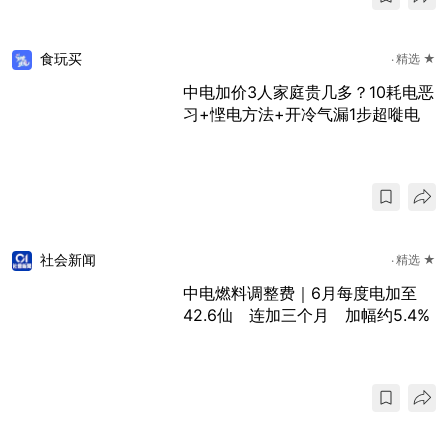
食玩买
精选 ★
中电加价3人家庭贵几多？10耗电恶
习+悭电方法+开冷气漏1步超嘥电
社会新闻
精选 ★
中电燃料调整费｜6月每度电加至
42.6仙 连加三个月 加幅约5.4%