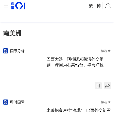
繁
|
简
南美洲
国际分析
精选 ★
巴西大选｜阿根廷米莱演外交闹
剧 跨国为右翼站台、辱骂卢拉
即时国际
精选 ★
米莱炮轰卢拉“流氓” 巴西外交部召