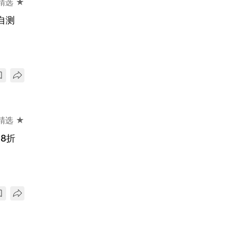
精选 ★
自测
精选 ★
18折