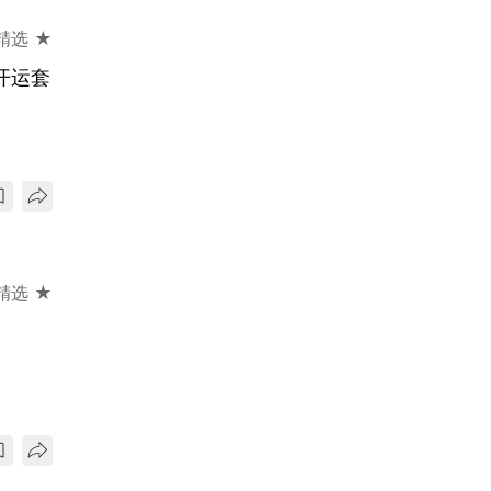
精选 ★
开运套
精选 ★