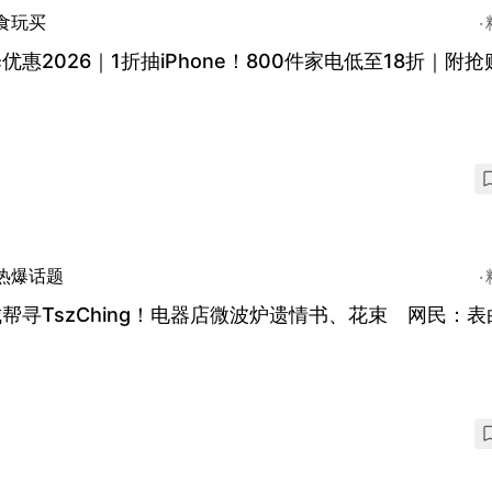
食玩买
优惠2026｜1折抽iPhone！800件家电低至18折｜附
热爆话题
帮寻TszChing！电器店微波炉遗情书、花束 网民：表
？