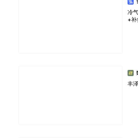
冷气
+补
丰泽