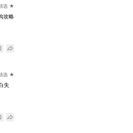
精选 ★
抢购攻略
精选 ★
白失