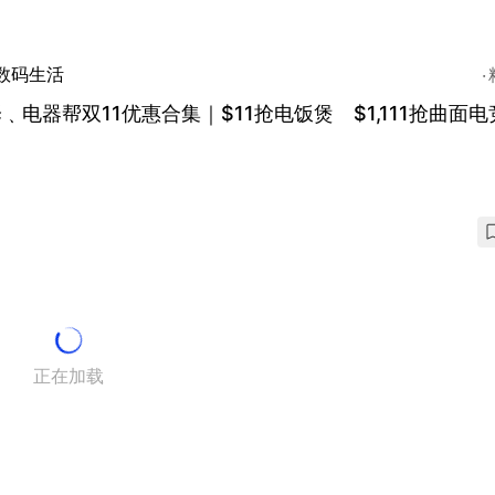
数码生活
﹑电器帮双11优惠合集｜$11抢电饭煲 $1,111抢曲面
正在加载