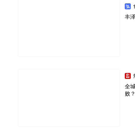
丰泽
全城
败