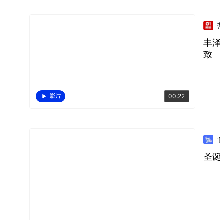
丰
致
影片
00:22
圣诞