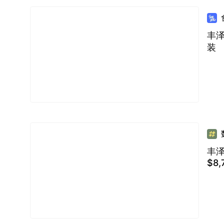
丰泽
装
丰
$8,