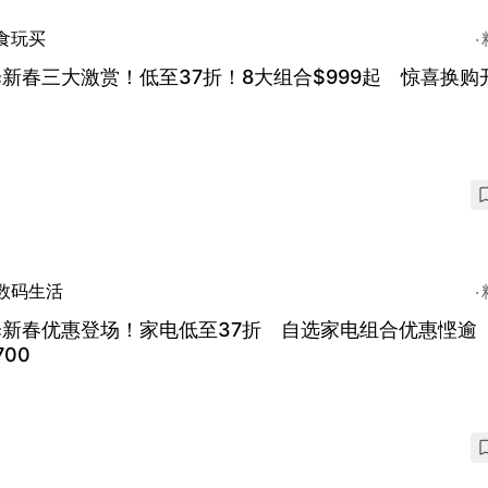
食玩买
新春三大激赏！低至37折！8大组合$999起 惊喜换购
数码生活
泽新春优惠登场！家电低至37折 自选家电组合优惠悭逾
700