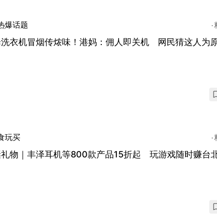
热爆话题
泽洗衣机冒烟传㶶味！港妈：佣人即关机 网民猜这人为
食玩买
礼物｜丰泽耳机等800款产品15折起 玩游戏随时赚台