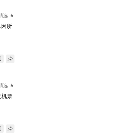
精选 ★
原因所
精选 ★
北机票