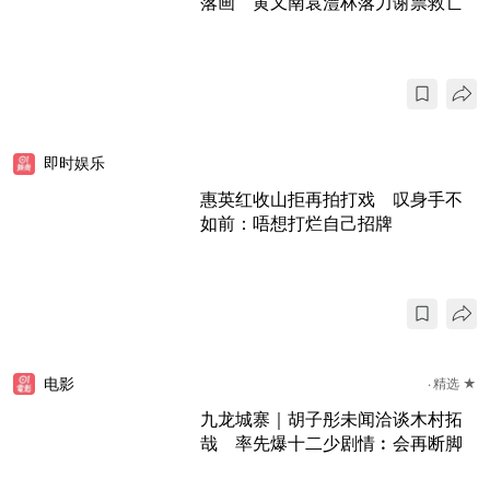
落画 黄又南袁澧林落力谢票救亡
即时娱乐
惠英红收山拒再拍打戏 叹身手不
如前：唔想打烂自己招牌
电影
精选 ★
九龙城寨｜胡子彤未闻洽谈木村拓
哉 率先爆十二少剧情︰会再断脚