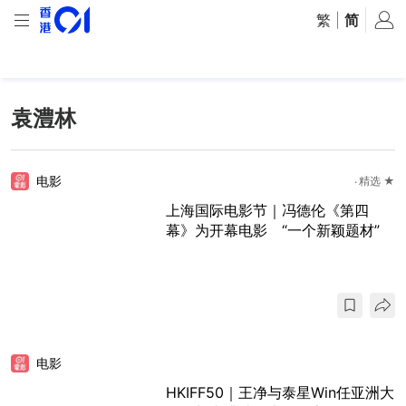
繁
|
简
袁澧林
电影
精选 ★
上海国际电影节｜冯德伦《第四
幕》为开幕电影 “一个新颖题材”
电影
HKIFF50｜王净与泰星Win任亚洲大