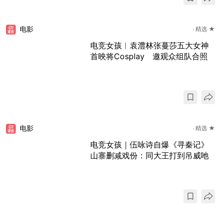
电影
精选 ★
电竞女孩︱袁澧林张蔓莎五大女神
首映将Cosplay 邀观众组队合照
电影
精选 ★
电竞女孩｜伍咏诗自爆《寻秦记》
山寨删减戏份：同大王打到吊威吔