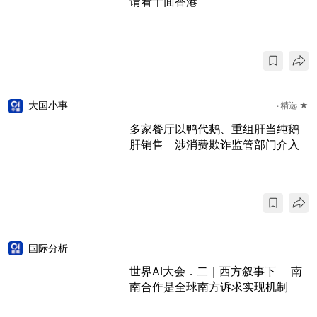
谓看千面香港
大国小事
精选 ★
多家餐厅以鸭代鹅、重组肝当纯鹅
肝销售 涉消费欺诈监管部门介入
国际分析
世界AI大会．二｜西方叙事下 南
南合作是全球南方诉求实现机制