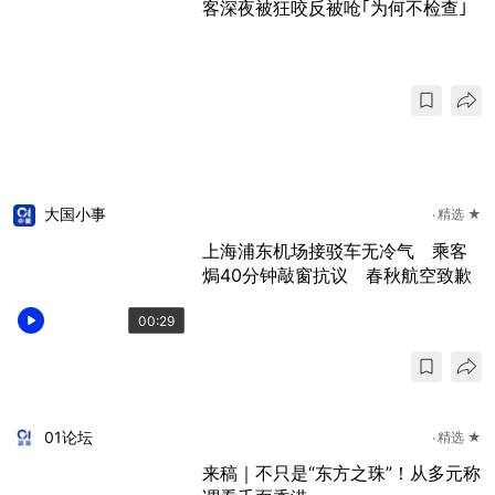
客深夜被狂咬反被呛｢为何不检查｣
大国小事
精选 ★
上海浦东机场接驳车无冷气 乘客
焗40分钟敲窗抗议 春秋航空致歉
00:29
01论坛
精选 ★
来稿｜不只是“东方之珠”！从多元称