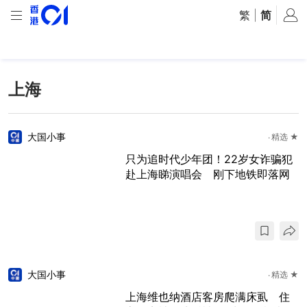
繁
|
简
上海
大国小事
精选 ★
只为追时代少年团！22岁女诈骗犯
赴上海睇演唱会 刚下地铁即落网
大国小事
精选 ★
上海维也纳酒店客房爬满床虱 住