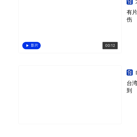
有
伤
影片
00:12
台
到