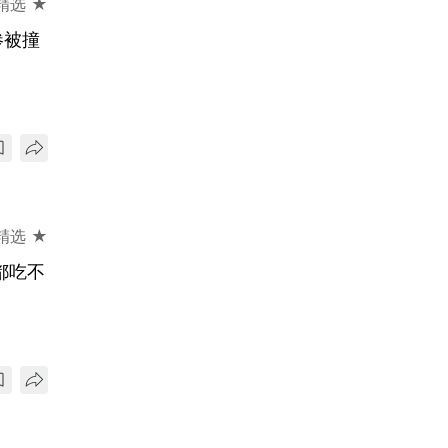
精选 ★
惨被撞
精选 ★
都吃不