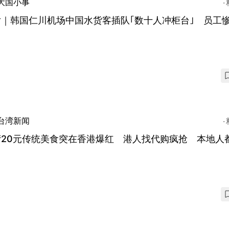
大国小事
片｜韩国仁川机场中国水货客插队｢数十人冲柜台｣ 员工
台湾新闻
湾20元传统美食突在香港爆红 港人找代购疯抢 本地人