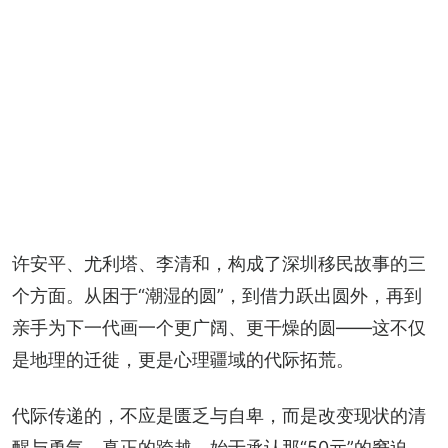
许安平、尤利塔、李清和，构成了深圳移民故事的三
个方面。从困于“潮湿的圆”，到借力跃出圆外，再到
亲手为下一代画一个更广阔、更干燥的圆——这不仅
是地理的迁徙，更是心理疆域的代际拓荒。
代际传递的，不应是匮乏与自卑，而是改变现状的清
醒与勇气。真正的跨越，始于承认那“50元”的窘迫，