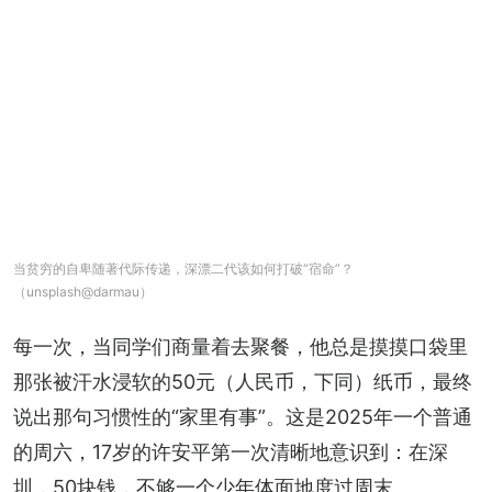
当贫穷的自卑随著代际传递，深漂二代该如何打破“宿命”？
（unsplash@darmau）
每一次，当同学们商量着去聚餐，他总是摸摸口袋里
那张被汗水浸软的50元（人民币，下同）纸币，最终
说出那句习惯性的“家里有事”。这是2025年一个普通
的周六，17岁的许安平第一次清晰地意识到：在深
圳，50块钱，不够一个少年体面地度过周末。