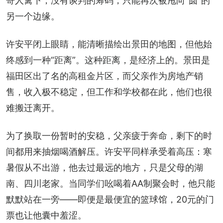
寄人篱下，没有谈判的筹码，只能再次被甩向“圆”的
另一个边缘。
许安平闭上眼睛，能清晰描绘出景田的地图，但他始
终感到一种“距离”。这种距离，是经济上的。景田是
福田区出了名的高租金片区，而父亲作为房地产销
售，收入极不稳定，但工作和学校都在此，他们也很
难搬迁离开。
为了换取一份暂时的安稳，父亲疲于奔命，剩下的时
间都用来抽烟喝酒解压。许安平同样承受着高压：寒
暑假从不出游，他去过最远的地方，只是父母的湖
南、四川老家。当同学们吆喝着AA制聚会时，他只能
默默站在一旁——即便是最便宜的篮球馆，20元的门
票也让他囊中羞涩。