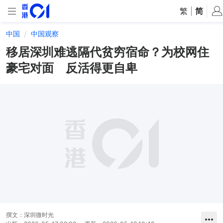
繁
|
简
中国
中国观察
移居深圳难逃隔代贫穷宿命？为校网住
豪宅对面 反活得更自卑
撰文：
深圳微时光