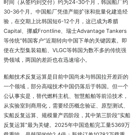
时间（从签约到交付）约为24-30个月，韩国船厂约
30-36个月。中国船厂凭借产能扩张和批量化建造经
验，在交期上比韩国短6-12个月，这已成为希腊
Capital、挪威Frontline、瑞士Advantage Tankers
等传统“韩国客户”近期转向中国下单的关键因素。即
使在大型集装箱船、VLGC等韩国为数不多的传统强
势领域，两国的差距也在迅速缩小。
船舶技术反复运算是目前中国尚未与韩国拉开差距的
一个领域，部分高端技术中国仍落后于韩国。但一个
公认事实是，替代燃料主机、智慧船舶等前沿技术，
从实验室到商用化，需要经历概念验证、原型测试、
实船反复运算、规模量产四阶段，其中第三阶段“实船
反复运算”最为关键。2025年中国造船完工量5369万
载重吨，是韩国的约2.4倍；新接订单10782万载重