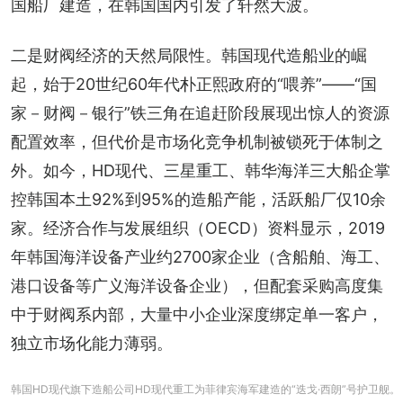
国船厂建造，在韩国国内引发了轩然大波。
二是财阀经济的天然局限性。韩国现代造船业的崛
起，始于20世纪60年代朴正熙政府的“喂养”——“国
家－财阀－银行”铁三角在追赶阶段展现出惊人的资源
配置效率，但代价是市场化竞争机制被锁死于体制之
外。如今，HD现代、三星重工、韩华海洋三大船企掌
控韩国本土92%到95%的造船产能，活跃船厂仅10余
家。经济合作与发展组织（OECD）资料显示，2019
年韩国海洋设备产业约2700家企业（含船舶、海工、
港口设备等广义海洋设备企业），但配套采购高度集
中于财阀系内部，大量中小企业深度绑定单一客户，
独立市场化能力薄弱。
韩国HD现代旗下造船公司HD现代重工为菲律宾海军建造的“迭戈·西朗”号护卫舰。