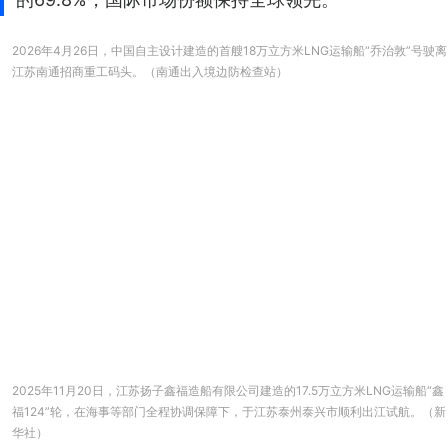
2026年4月26日，中国自主设计建造的首艘18万立方米LNG运输船“乔治敦”号驶离
江苏南通招商重工码头。（南通出入境边防检查站）
2025年11月20日，江苏扬子鑫福造船有限公司建造的17.5万立方米LNG运输船“鑫
福124”轮，在海事等部门全程协调保障下，于江苏泰州泰兴市顺利出江试航。（新
华社）