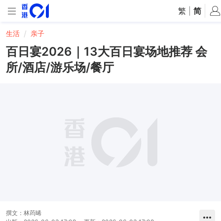
繁
|
简
生活
亲子
百日宴2026｜13大百日宴场地推荐 会
所/酒店/游乐场/餐厅
撰文：
林荺晞