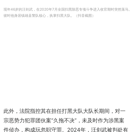
现年46岁的汪剑武，在2020年7月全国扫黑除恶专项斗争进入收官期时突然落马。
彼时他身居镇雄县警队核心，执掌扫黑大队。（抖音截图）
此外，法院指控其在担任打黑大队大队长期间，对一
宗恶势力犯罪团伙案“久拖不决”，未及时作为涉黑案
件侦办，构成玩忽职守罪。2024年，汪剑武被判处有