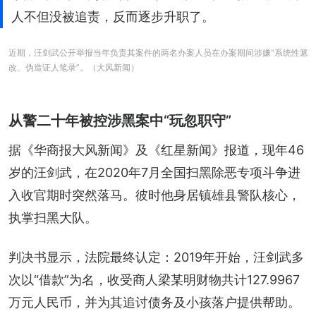
人不但没被追责，反而逐步升职了。
近期，汪剑武公开举报当年负责其案件的两名办案人员在办案期间涉嫌“系统性篡
改、伪造证人笔录”。（大风新闻）
从警二十年被控涉黑案中“玩忽职守”
据《华商报大风新闻》及《红星新闻》报道，现年46
岁的汪剑武，在2020年7月全国扫黑除恶专项斗争进
入收官期时突然落马。彼时他身居镇雄县警队核心，
执掌扫黑大队。
判决书显示，法院最终认定：2019年开始，汪剑武多
次以“借款”为名，收受商人梁某明财物共计127.9967
万元人民币，并为其追讨债务及小孩落户提供帮助。