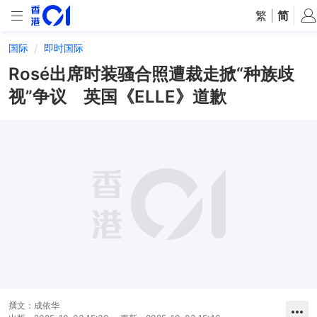
繁
|
简
国际
即时国际
Rosé出席时装骚合照遭裁走掀“种族歧
视”争议 英国《ELLE》道歉
撰文：
成依华