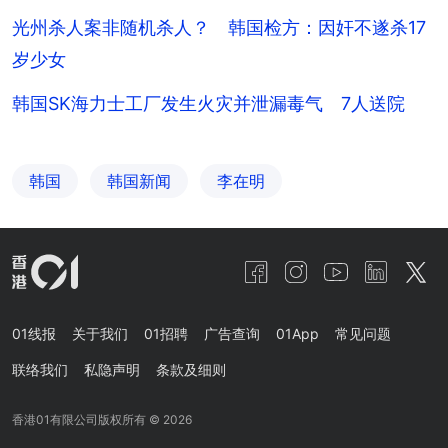
光州杀人案非随机杀人？ 韩国检方：因奸不遂杀17
岁少女
韩国SK海力士工厂发生火灾并泄漏毒气 7人送院
韩国
韩国新闻
李在明
01线报
关于我们
01招聘
广告查询
01App
常见问题
联络我们
私隐声明
条款及细则
香港01有限公司版权所有 ©
2026