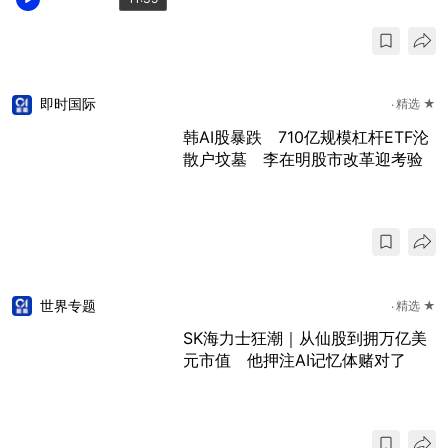
即时国际
精选 ★
韩AI股暴跌 710亿规模杠杆ETF沦
散户坟墓 李在明股市改革迎考验
世界专题
精选 ★
SK海力士狂潮｜从仙股到拥万亿美
元市值 他押注AI记忆体赌对了