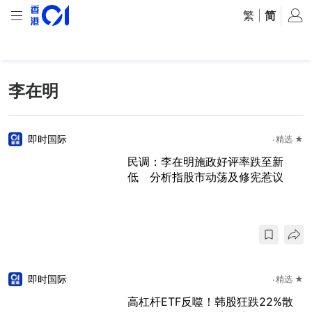
繁
|
简
李在明
即时国际
精选 ★
民调：李在明施政好评率跌至新
低 分析指股市动荡及修宪惹议
即时国际
精选 ★
高杠杆ETF反噬！韩股狂跌22%散