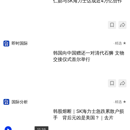
仁勋与SK海力士达成近4万亿合作
即时国际
精选 ★
韩国向中国赠还一对清代石狮 文物
交接仪式首尔举行
国际分析
精选 ★
韩股熔断｜SK海力士急跌累散户损
手 背后元凶是美国？｜去片
11:35