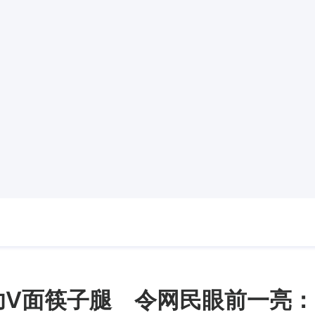
功V面筷子腿 令网民眼前一亮