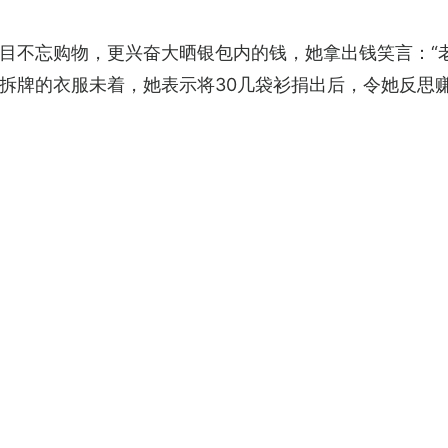
不忘购物，更兴奋大晒银包内的钱，她拿出钱笑言：“老娘大
拆牌的衣服未着，她表示将30几袋衫捐出后，令她反思