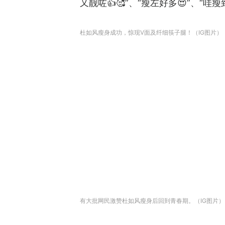
又靓咗👍🥰”、“瘦左好多😍”、“哇
杜如风瘦身成功，惊现V面及纤细筷子腿！（IG图片）
有大批网民激赞杜如风瘦身后回到青春期。（IG图片）