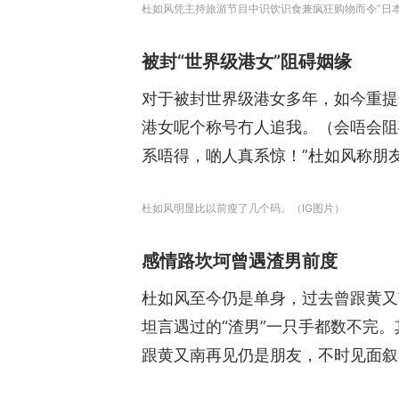
杜如风凭主持旅游节目中识饮识食兼疯狂购物而令“日
被封“世界级港女”阻碍姻缘
对于被封世界级港女多年，如今重提
港女呢个称号冇人追我。（会唔会阻
系唔得，啲人真系惊！”杜如风称朋
杜如风明显比以前瘦了几个码。（IG图片）
感情路坎坷曾遇渣男前度
杜如风至今仍是单身，过去曾跟黄又
坦言遇过的“渣男”一只手都数不完。
跟黄又南再见仍是朋友，不时见面叙