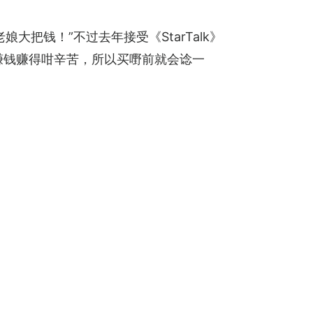
把钱！”不过去年接受《StarTalk》
赚钱赚得咁辛苦，所以买嘢前就会谂一