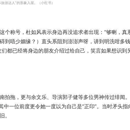
本旅游达人”的形象入屋。（小红书）
这个称号，杜如风表示身边再没追求者出现：“够喇，真系
碍到唔少姻缘？）直头系阻到澎澎声呀，讲到明洗咁多
友们都已经将身边的朋友介绍过给自己，笑言如果想识到
南拍拖，更与余文乐、导演郭子健等多位男神传过绯闻。
其中一位前度更令她一度以为自己是“正印”。当时矛头指
旧。