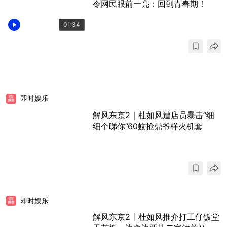
令网民眼前一亮：回到青春期！
01:34
即时娱乐
解风东京2｜杜如风遭店员暴击“细
细个睇你”60蚊抢鼎爷样火机套
即时娱乐
解风东京2丨杜如风推介打工仔饭堂