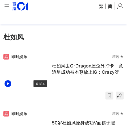
繁
|
简
杜如风
即时娱乐
精选 ★
杜如风去G-Dragon屋企外打卡 竟
追星成功被本尊放上IG：Crazy呀
01:14
即时娱乐
精选 ★
50岁杜如风瘦身成功V面筷子腿