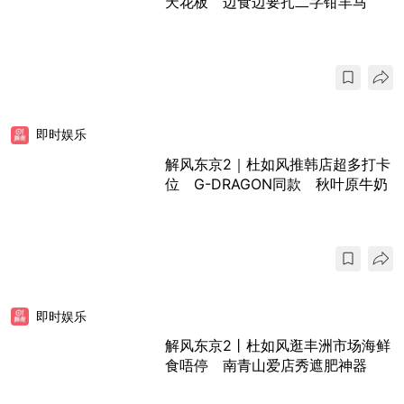
天花板 边食边要扎二字钳羊马
即时娱乐
解风东京2｜杜如风推韩店超多打卡
位 G-DRAGON同款 秋叶原牛奶
即时娱乐
解风东京2丨杜如风逛丰洲市场海鲜
食唔停 南青山爱店秀遮肥神器