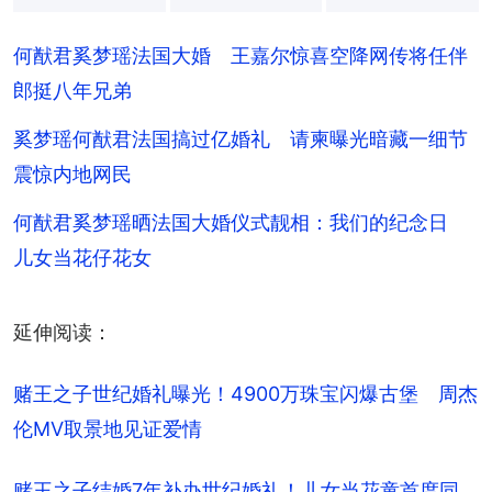
+
12
何猷君奚梦瑶法国大婚 王嘉尔惊喜空降网传将任伴
郎挺八年兄弟
奚梦瑶何猷君法国搞过亿婚礼 请柬曝光暗藏一细节
震惊内地网民
何猷君奚梦瑶晒法国大婚仪式靓相：我们的纪念日
儿女当花仔花女
延伸阅读：
赌王之子世纪婚礼曝光！4900万珠宝闪爆古堡　周杰
伦MV取景地见证爱情
赌王之子结婚7年补办世纪婚礼！儿女当花童首度同