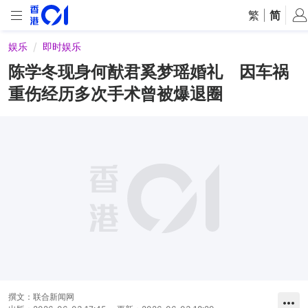
繁
|
简
娱乐
即时娱乐
陈学冬现身何猷君奚梦瑶婚礼 因车祸
重伤经历多次手术曾被爆退圈
撰文：
联合新闻网