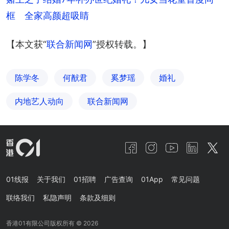
框　全家高颜超吸睛
【本文获“
联合新闻网
”授权转载。】
陈学冬
何猷君
奚梦瑶
婚礼
内地艺人动向
联合新闻网
01线报
关于我们
01招聘
广告查询
01App
常见问题
联络我们
私隐声明
条款及细则
香港01有限公司版权所有 ©
2026