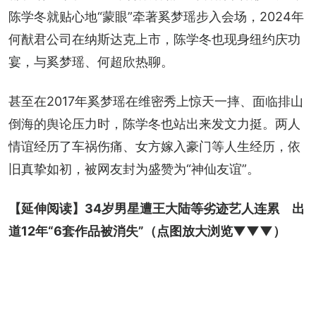
陈学冬就贴心地“蒙眼”牵著奚梦瑶步入会场，2024年
何猷君公司在纳斯达克上市，陈学冬也现身纽约庆功
宴，与奚梦瑶、何超欣热聊。
甚至在2017年奚梦瑶在维密秀上惊天一摔、面临排山
倒海的舆论压力时，陈学冬也站出来发文力挺。两人
情谊经历了车祸伤痛、女方嫁入豪门等人生经历，依
旧真挚如初，被网友封为盛赞为“神仙友谊”。
【延伸阅读】
34岁男星遭王大陆等劣迹艺人连累　出
道12年“6套作品被消失”
（点图放大浏览▼▼▼）