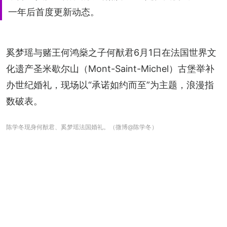
一年后首度更新动态。
奚梦瑶与赌王何鸿燊之子何猷君6月1日在法国世界文
化遗产圣米歇尔山（Mont-Saint-Michel）古堡举补
办世纪婚礼，现场以“承诺如约而至”为主题，浪漫指
数破表。
陈学冬现身何猷君、奚梦瑶法国婚礼。（微博@陈学冬）