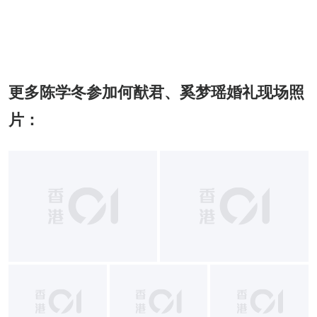
更多陈学冬参加何猷君、奚梦瑶婚礼现场照
片：