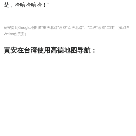
楚，哈哈哈哈哈！”
黄安提到Google地图将“重庆北路”念成“众庆北路”、“二段”念成“二吨”（截取自
Weibo@黄安）
黄安在台湾使用高德地图导航：