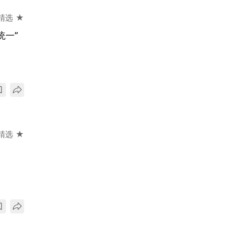
精选 ★
统一”
精选 ★