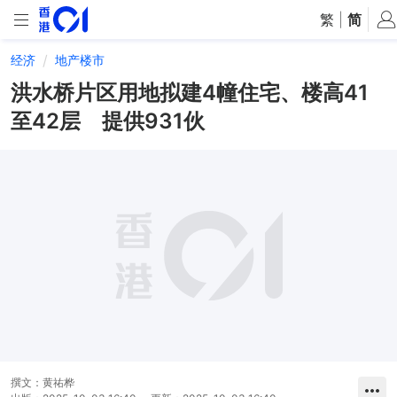
繁
|
简
经济
地产楼市
洪水桥片区用地拟建4幢住宅、楼高41
至42层 提供931伙
撰文：
黄祐桦