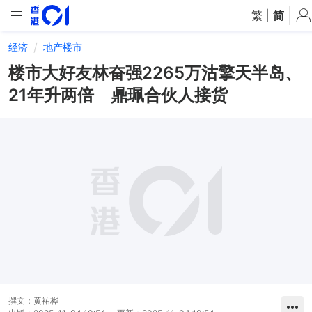
繁
|
简
经济
地产楼市
楼市大好友林奋强2265万沽擎天半岛、
21年升两倍 鼎珮合伙人接货
撰文：
黄祐桦