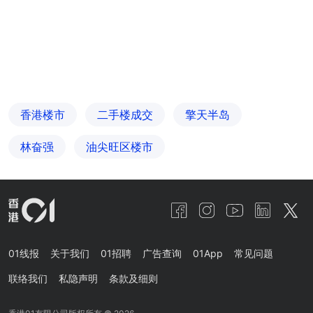
香港楼市
二手楼成交
擎天半岛
林奋强
油尖旺区楼市
01线报
关于我们
01招聘
广告查询
01App
常见问题
联络我们
私隐声明
条款及细则