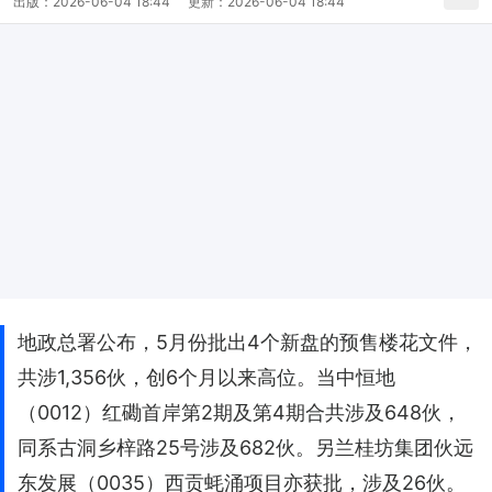
出版：
2026-06-04 18:44
更新：
2026-06-04 18:44
地政总署公布，5月份批出4个新盘的预售楼花文件，
共涉1,356伙，创6个月以来高位。当中恒地
（0012）红磡首岸第2期及第4期合共涉及648伙，
同系古洞乡梓路25号涉及682伙。另兰桂坊集团伙远
东发展（0035）西贡蚝涌项目亦获批，涉及26伙。