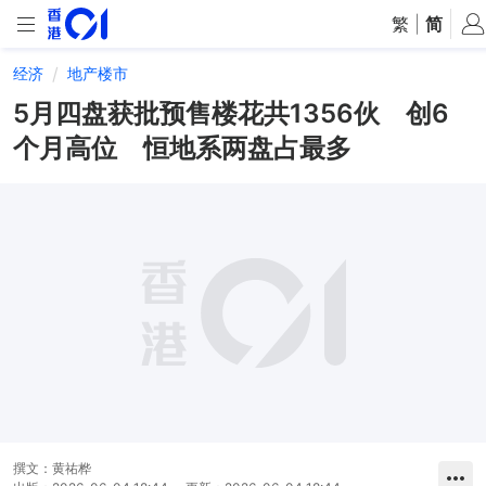
繁
|
简
经济
地产楼市
5月四盘获批预售楼花共1356伙 创6
个月高位 恒地系两盘占最多
撰文：
黄祐桦