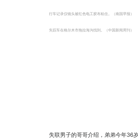
行车记录仪镜头被红色电工胶布粘住。（南国早报）
失踪车在格尔木市拖拉海沟找到。（中国新闻周刊）
失联男子的哥哥介绍，弟弟今年36