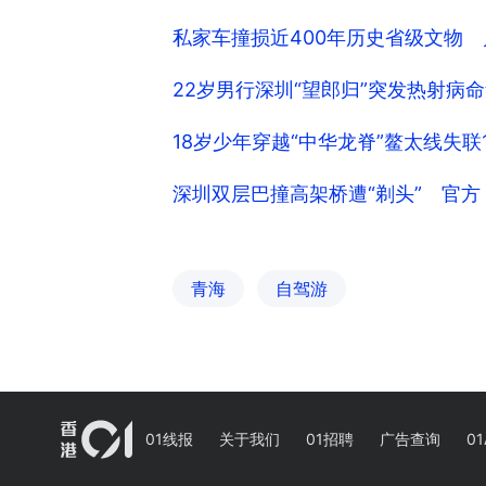
私家车撞损近400年历史省级文物
22岁男行深圳“望郎归”突发热射病
18岁少年穿越“中华龙脊”鳌太线失
深圳双层巴撞高架桥遭“剃头” 官
青海
自驾游
01线报
关于我们
01招聘
广告查询
01