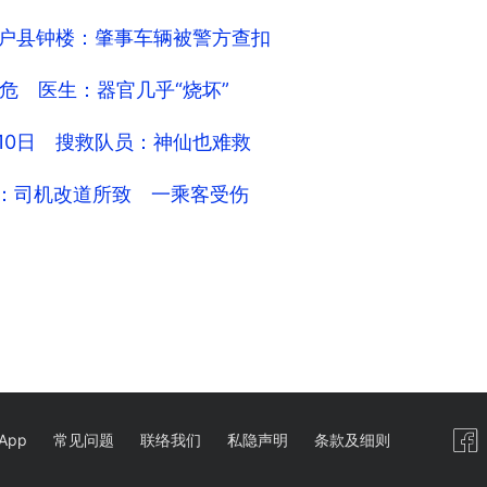
 户县钟楼：肇事车辆被警方查扣
命危 医生：器官几乎“烧坏”
联10日 搜救队员：神仙也难救
方：司机改道所致 一乘客受伤
App
常见问题
联络我们
私隐声明
条款及细则