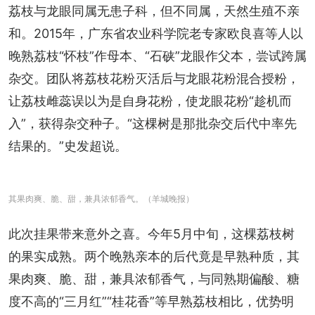
荔枝与龙眼同属无患子科，但不同属，天然生殖不亲
和。2015年，广东省农业科学院老专家欧良喜等人以
晚熟荔枝“怀枝”作母本、“石硖”龙眼作父本，尝试跨属
杂交。团队将荔枝花粉灭活后与龙眼花粉混合授粉，
让荔枝雌蕊误以为是自身花粉，使龙眼花粉“趁机而
入”，获得杂交种子。“这棵树是那批杂交后代中率先
结果的。”史发超说。
其果肉爽、脆、甜，兼具浓郁香气。（羊城晚报）
此次挂果带来意外之喜。今年5月中旬，这棵荔枝树
的果实成熟。两个晚熟亲本的后代竟是早熟种质，其
果肉爽、脆、甜，兼具浓郁香气，与同熟期偏酸、糖
度不高的“三月红”“桂花香”等早熟荔枝相比，优势明