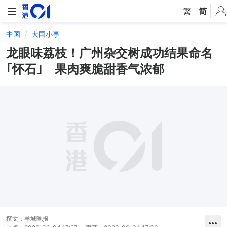
繁
|
简
中国
大国小事
龙眼味荔枝！广州杂交树成功结果命名
｢怀石｣ 果肉爽脆甜香气浓郁
撰文：
羊城晚报