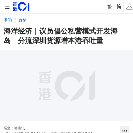
繁
|
简
港闻
政情
海洋经济｜议员倡公私营模式开发海
岛 分流深圳货源增本港吞吐量
撰文：
林彦汛