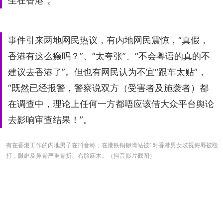
生在香港”。
事件引来两地网民热议，有内地网民震惊，“真假，
香港有这么癫吗？”、“太夸张”、“不会粤语的真的不
建议去香港了”。但也有网民认为不宜“跟车太贴”，
“既然已经报警，警察说双方（受害者及施袭者）都
在调查中，理论上任何一方都唔应该借大众平台舆论
去影响审查结果！”。
有在香港工作的内地男子在抖音称，在港铁铜锣湾站被1对香港男女歧视侮辱被殴
打，眼眶及鼻骨严重骨折、右脸麻木。（抖音影片截图）