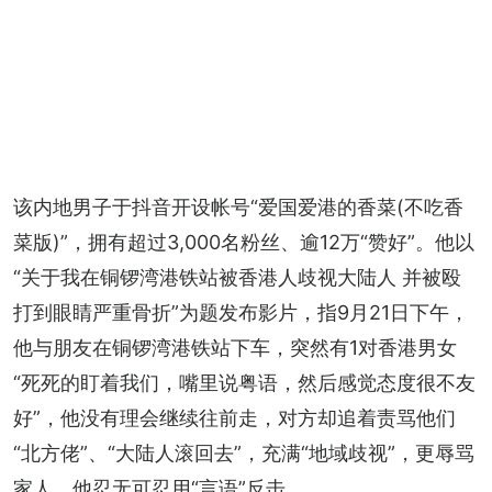
该内地男子于抖音开设帐号“爱国爱港的香菜(不吃香
菜版)”，拥有超过3,000名粉丝、逾12万“赞好”。他以
“关于我在铜锣湾港铁站被香港人歧视大陆人 并被殴
打到眼睛严重骨折”为题发布影片，指9月21日下午，
他与朋友在铜锣湾港铁站下车，突然有1对香港男女
“死死的盯着我们，嘴里说粤语，然后感觉态度很不友
好”，他没有理会继续往前走，对方却追着责骂他们
“北方佬”、“大陆人滚回去”，充满“地域歧视”，更辱骂
家人，他忍无可忍用“言语”反击。