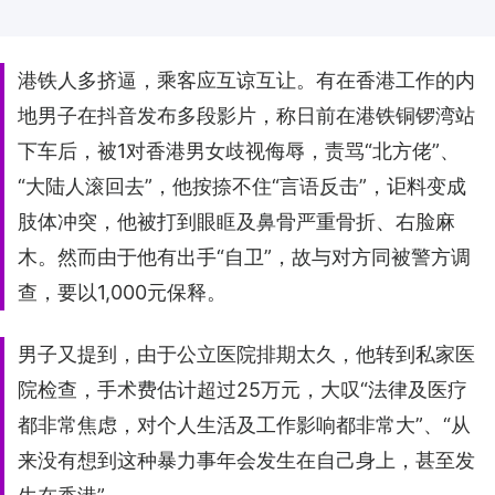
港铁人多挤逼，乘客应互谅互让。有在香港工作的内
地男子在抖音发布多段影片，称日前在港铁铜锣湾站
下车后，被1对香港男女歧视侮辱，责骂“北方佬”、
“大陆人滚回去”，他按捺不住“言语反击”，讵料变成
肢体冲突，他被打到眼眶及鼻骨严重骨折、右脸麻
木。然而由于他有出手“自卫”，故与对方同被警方调
查，要以1,000元保释。
男子又提到，由于公立医院排期太久，他转到私家医
院检查，手术费估计超过25万元，大叹“法律及医疗
都非常焦虑，对个人生活及工作影响都非常大”、“从
来没有想到这种暴力事年会发生在自己身上，甚至发