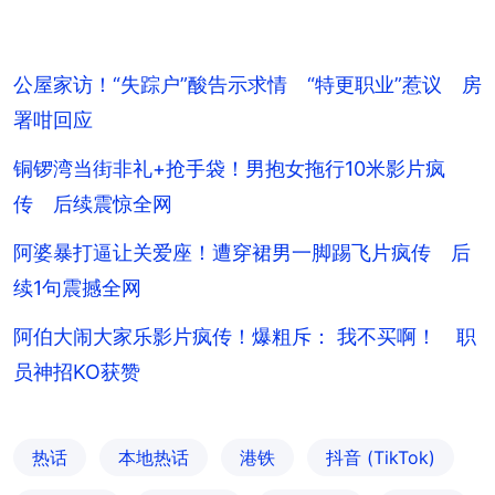
公屋家访！“失踪户”酸告示求情 “特更职业”惹议 房
署咁回应
铜锣湾当街非礼+抢手袋！男抱女拖行10米影片疯
传 后续震惊全网
阿婆暴打逼让关爱座！遭穿裙男一脚踢飞片疯传 后
续1句震撼全网
阿伯大闹大家乐影片疯传！爆粗斥： 我不买啊！ 职
员神招KO获赞
热话
本地热话
港铁
抖音 (TikTok)