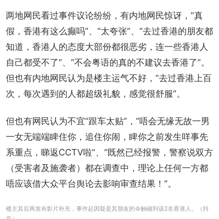
两地网民看过事件议论纷纷，有内地网民惊讶，“真
假，香港有这么癫吗”、“太夸张”、“去过香港的朋友都
知道，香港人的态度大部份都很恶劣，连一些香港人
自己都受不了”、“不会粤语的真的不建议去香港了”。
但也有内地网民认为是楼主运气不好，“去过香港上百
次，每次遇到的人都超级礼貌，感觉很舒服”。
但也有网民认为不宜“跟车太贴”，“唔会无缘无故一男
一女无端端睥住你，追住你闹，睥你之前发生咩事先
系重点，睇返CCTV啦”、“既然已经报警，警察说双方
（受害者及施袭者）都在调查中，理论上任何一方都
唔应该借大众平台舆论去影响审查结果！”。
楼主其后再发布影片补充，事件起因疑是其朋友的伞触碰到该2名香港人。（抖
音）