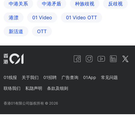
中港关系
中港矛盾
种族歧视
反歧视
港漂
01 Video
01‌ ‌Video‌ ‌OTT
新活道
OTT
01线报
关于我们
01招聘
广告查询
01App
常见问题
联络我们
私隐声明
条款及细则
香港01有限公司版权所有 ©
2026