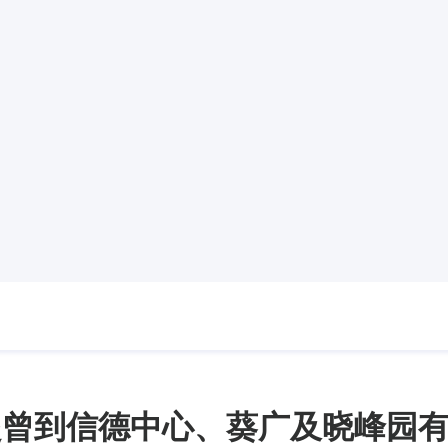
起曾到信德中心、葵广及晓峰园