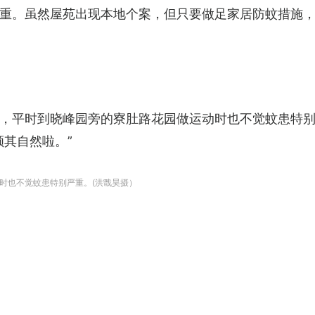
重。虽然屋苑出现本地个案，但只要做足家居防蚊措施
，平时到晓峰园旁的寮肚路花园做运动时也不觉蚊患特
顺其自然啦。”
时也不觉蚊患特别严重。(洪戬昊摄）