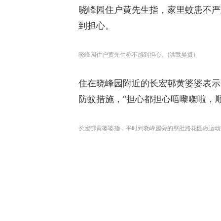
晓峰园住户黄先生指，家里蚊患不严
到担心。
晓峰园住户黄先生称不感到担心。(洪戬昊摄）
住在晓峰园附近的长宏邨黄婆婆表示
防蚊措施，“担心都担心唔嚟㗎啦，
长宏邨黄婆婆指，平时到晓峰园旁的寮肚路花园做运动