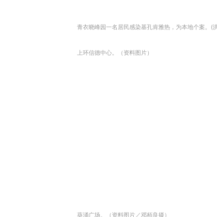
青衣晓峰园一名居民感染基孔肯雅热，为本地个案。(
上环信德中心。（资料图片）
葵涌广场。（资料图片／邓栢良摄）