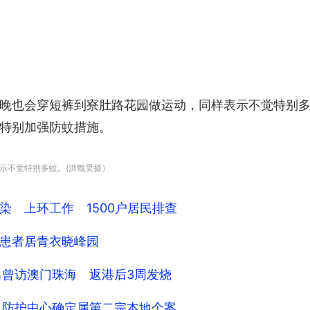
晚也会穿短裤到寮肚路花园做运动，同样表示不觉特别
特别加强防蚊措施。
示不觉特别多蚊。(洪戬昊摄）
染 上环工作 1500户居民排查
患者居青衣晓峰园
男曾访澳门珠海 返港后3周发烧
 防护中心确定属第二宗本地个案