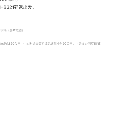
HB321延迟出发。
树倒塌（影片截图）
东约1,850公里，中心附近最高持续风速每小时90公里。（天文台网页截图）