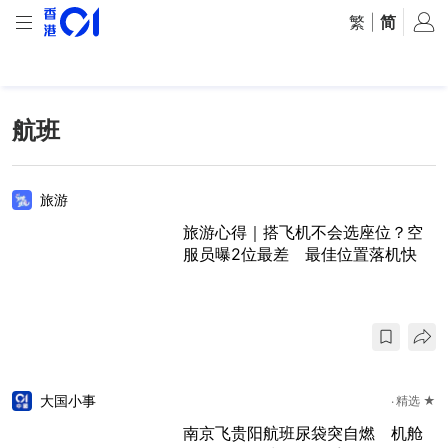
繁
|
简
航班
旅游
旅游心得｜搭飞机不会选座位？空
服员曝2位最差 最佳位置落机快
大国小事
精选 ★
南京飞贵阳航班尿袋突自燃 机舱